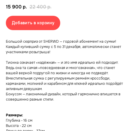
15 900
р.
22 400
р.
Добавить в корзину
Большой сюрприз от SHERWD — годовой абонемент на сумки!
Каждый купивший сумку с 5 по 31 декабря, автоматически станет
участниками розыгрыша!
Тионна означает «надёжная» — и это имя идеально ей подходит.
Ведь она та самая «повседневная и многозначная», что станет
вашей верной подругой по жизни и никогда не подведёт.
Вместительная сумка с регулируемым ремнём кроссбоди,
карманами, молнией и карабином для ключей идеально подойдёт
активным девушкам.
Бонусом — лаконичный дизайн, который гармонично впишется в
совершенно разные стили.
Размеры:
Глубина - 16 см
Высота - 22 см