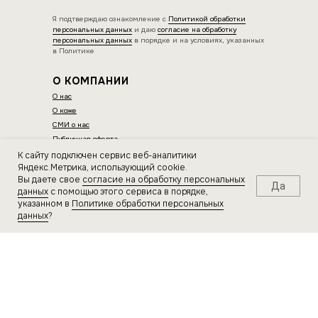
Я подтверждаю ознакомление с
Политикой обработки
персональных данных
и даю
согласие на обработку
персональных данных
в порядке и на условиях, указанных
в Политике
О КОМПАНИИ
О
нас
О коже
СМИ о нас
Публичная оферта
Политика обработки персональных данных
К сайту подключен сервис веб-аналитики
Яндекс.Метрика, использующий cookie.
Вы даете свое
согласие на обработку персональных
КОНТАКТЫ
Да
данных
с помощью этого сервиса в порядке,
указанном в
Политике обработки персональных
E-mail:
sherwoodbags@gmail.com
данных
?
По вопросам сотрудничества:
pr.sherwd@gmail.com
ИП Нагорнова Оксана Вячеславовна
ИНН 564604077044