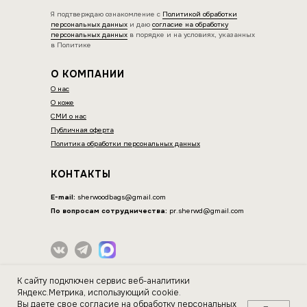
Я подтверждаю ознакомление с
Политикой обработки
персональных данных
и даю
согласие на обработку
персональных данных
в порядке и на условиях, указанных
в Политике
О КОМПАНИИ
О
нас
О коже
СМИ о нас
Публичная оферта
Политика обработки персональных данных
КОНТАКТЫ
E-mail:
sherwoodbags@gmail.com
По вопросам сотрудничества:
pr.sherwd@gmail.com
ИП Нагорнова Оксана Вячеславовна
К сайту подключен сервис веб-аналитики
ИНН 564604077044
Яндекс.Метрика, использующий cookie.
Вы даете свое
согласие на обработку персональных