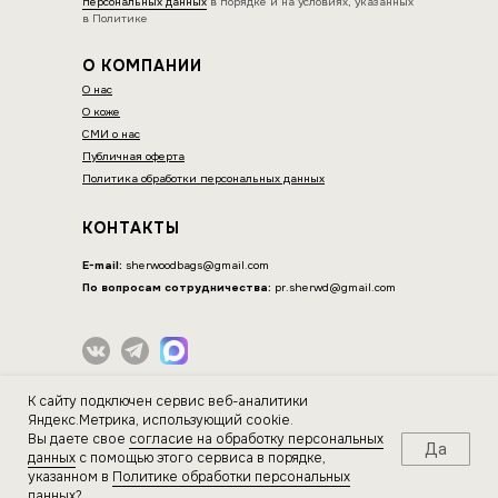
персональных данных
в порядке и на условиях, указанных
в Политике
О КОМПАНИИ
О
нас
О коже
СМИ о нас
Публичная оферта
Политика обработки персональных данных
КОНТАКТЫ
E-mail:
sherwoodbags@gmail.com
По вопросам сотрудничества:
pr.sherwd@gmail.com
ИП Нагорнова Оксана Вячеславовна
К сайту подключен сервис веб-аналитики
ИНН 564604077044
Яндекс.Метрика, использующий cookie.
Вы даете свое
согласие на обработку персональных
Да
ДОСТАВКА И ОПЛАТА
данных
с помощью этого сервиса в порядке,
указанном в
Политике обработки персональных
данных
?