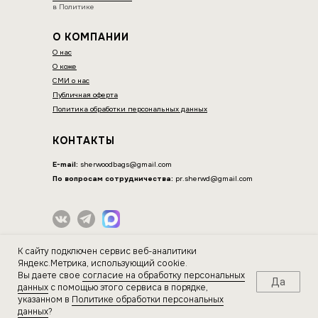
в Политике
О КОМПАНИИ
О
нас
О коже
СМИ о нас
Публичная оферта
Политика обработки персональных данных
КОНТАКТЫ
E-mail:
sherwoodbags@gmail.com
По вопросам сотрудничества:
pr.sherwd@gmail.com
ИП Нагорнова Оксана Вячеславовна
К сайту подключен сервис веб-аналитики
ИНН 564604077044
Яндекс.Метрика, использующий cookie.
Вы даете свое
согласие на обработку персональных
Да
ДОСТАВКА И ОПЛАТА
данных
с помощью этого сервиса в порядке,
указанном в
Политике обработки персональных
данных
?