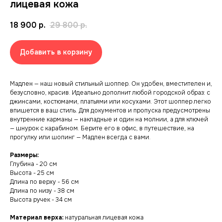
лицевая кожа
18 900
р.
29 800
р.
Добавить в корзину
Мадлен — наш новый стильный шоппер. Он удобен, вместителен и,
безусловно, красив. Идеально дополнит любой городской образ: с
джинсами, костюмами, платьями или косухами. Этот шоппер легко
впишется в ваш стиль. Для документов и пропуска предусмотрены
внутренние карманы — накладные и один на молнии, а для ключей
— шнурок с карабином. Берите его в офис, в путешествие, на
прогулку или шопинг — Мадлен всегда с вами.
Размеры:
Глубина - 20 см
Высота - 25 см
Длина по верху - 56 см
Длина по низу - 38 см
Высота ручек - 34 см
Материал верха:
натуральная лицевая кожа