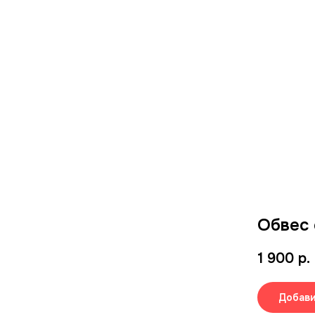
Обвес 
1 900
р.
Добави